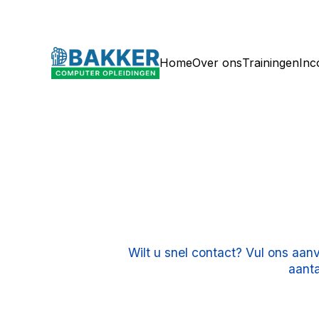
Home
Over ons
Trainingen
In
Wilt u snel contact? Vul ons aan
aanta