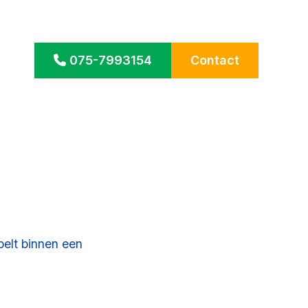
075-7993154
Contact
belt binnen een