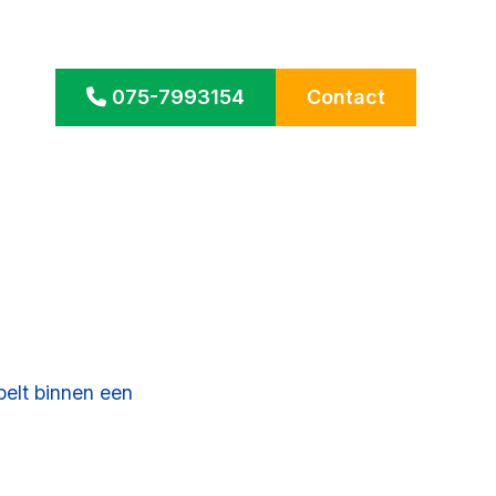
075-7993154
Contact
belt binnen een