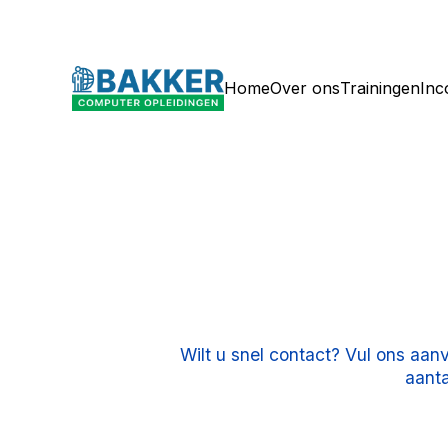
Home
Over ons
Trainingen
In
Wilt u snel contact? Vul ons aan
aanta