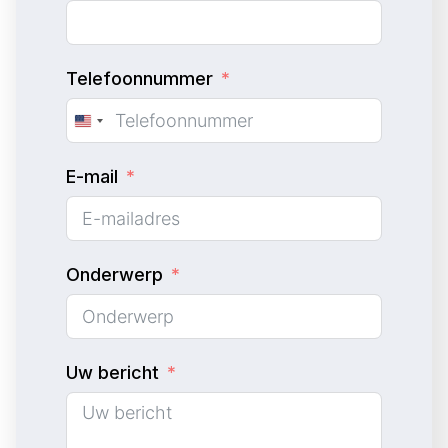
Telefoonnummer
U
n
E-mail
i
t
e
d
Onderwerp
S
t
a
Uw bericht
t
e
s