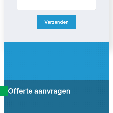
+
1
Verzenden
Offerte aanvragen