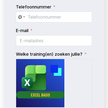
Telefoonnummer
N
o
E-mail
c
o
u
n
Welke training(en) zoeken jullie?
t
r
y
s
e
l
e
c