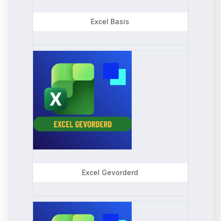
t
Excel Basis
e
d
Excel Gevorderd