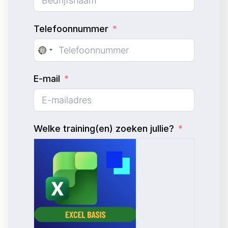
Telefoonnummer
N
o
E-mail
c
o
u
n
Welke training(en) zoeken jullie?
t
r
y
s
e
l
e