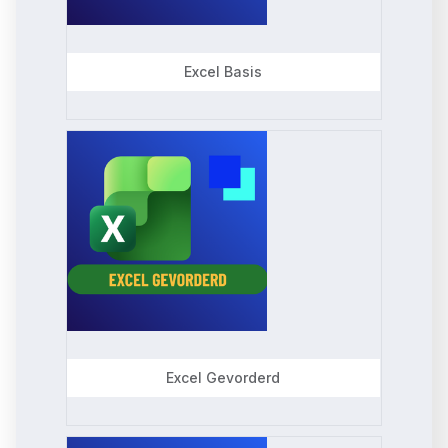
c
t
Excel Basis
e
d
Excel Gevorderd