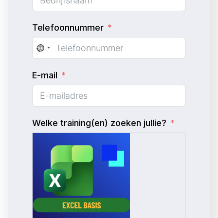
Telefoonnummer
N
o
E-mail
c
o
u
n
Welke training(en) zoeken jullie?
t
r
y
s
e
l
e