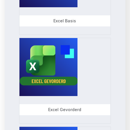
c
t
Excel Basis
e
d
Excel Gevorderd