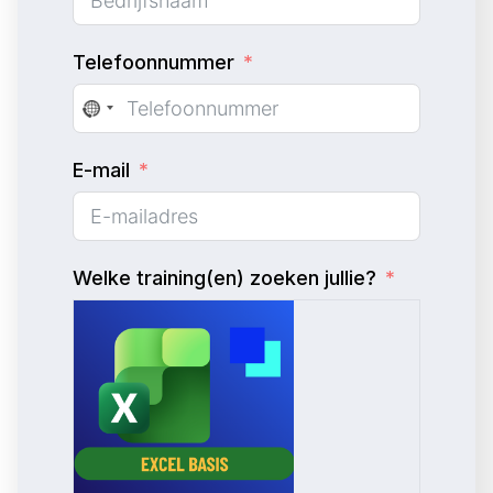
Telefoonnummer
N
o
E-mail
c
o
u
n
Welke training(en) zoeken jullie?
t
r
y
s
e
l
e