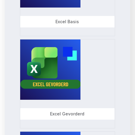
c
t
Excel Basis
e
d
Excel Gevorderd