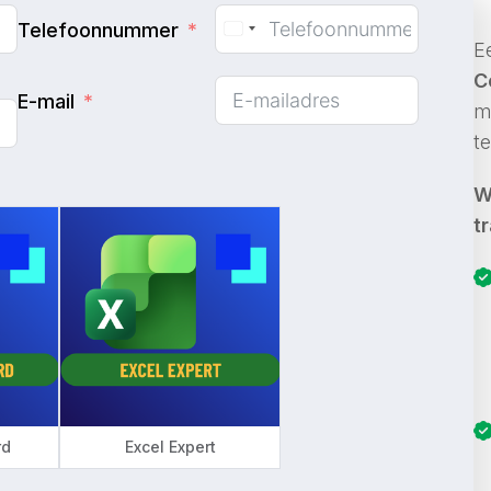
Telefoonnummer
E
C
E-mail
m
t
W
t
rd
Excel Expert