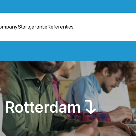
company
Startgarantie
Referenties
s Rotterdam