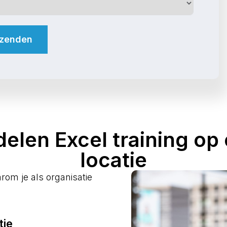
zenden
elen Excel training op
locatie
arom je als organisatie
tie