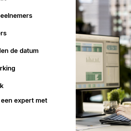
deelnemers
ers
alen de datum
rking
jk
 een expert met