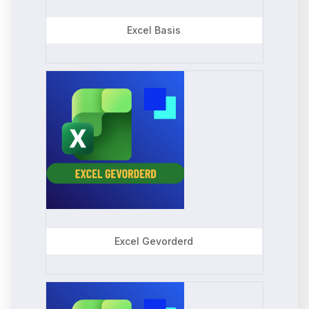
t
Excel Basis
e
d
Excel Gevorderd