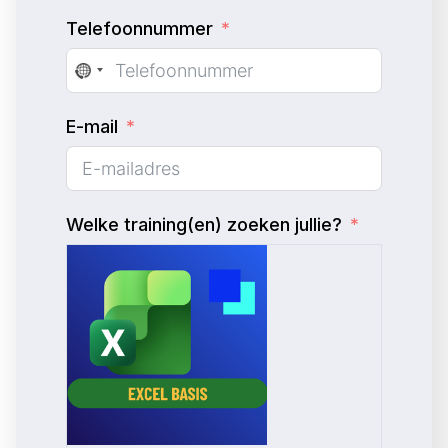
Telefoonnummer
N
o
E-mail
c
o
u
n
Welke training(en) zoeken jullie?
t
r
y
s
e
l
e
c