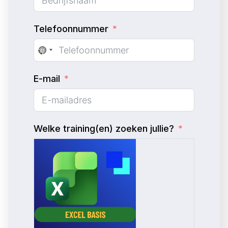
Telefoonnummer
N
o
E-mail
c
o
u
n
Welke training(en) zoeken jullie?
t
r
y
s
e
l
e