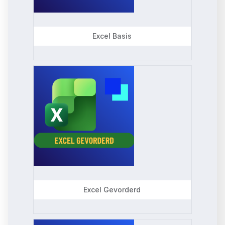
c
t
Excel Basis
e
d
Excel Gevorderd