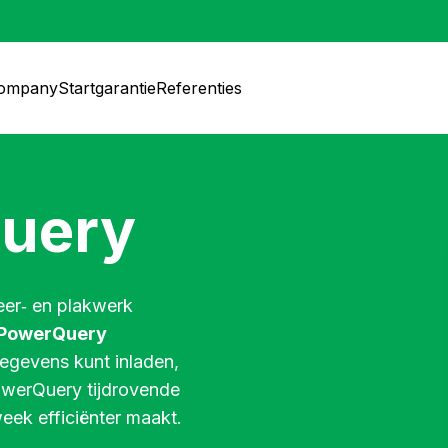
company
Startgarantie
Referenties
Query
eer‑ en plakwerk
 PowerQuery
gegevens kunt inladen,
werQuery tijdrovende
eek efficiënter maakt.