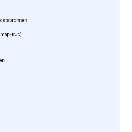
 databronnen
(map-truc)
en