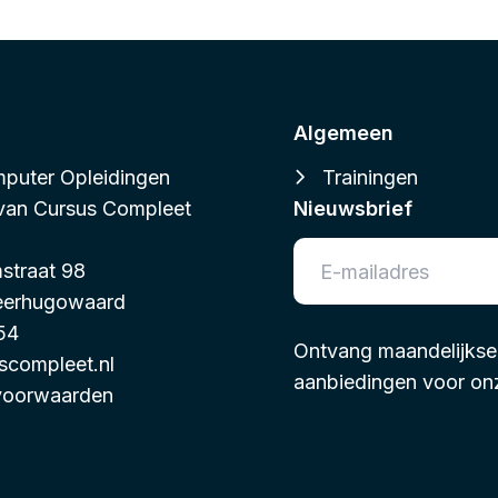
Algemeen
puter Opleidingen
Trainingen
 van
Cursus Compleet
Nieuwsbrief
straat 98
eerhugowaard
54
Ontvang maandelijkse t
scompleet.nl
aanbiedingen voor onz
voorwaarden