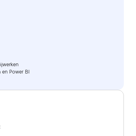
ijwerken
en en Power BI
: