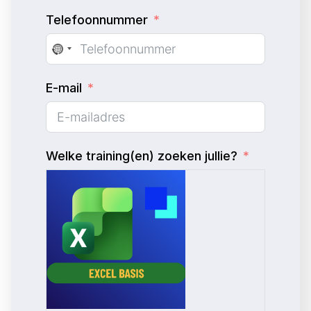
Telefoonnummer
N
o
E-mail
c
o
u
n
Welke training(en) zoeken jullie?
t
r
y
s
e
l
e
c