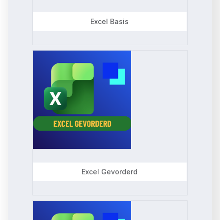
t
Excel Basis
e
d
Excel Gevorderd