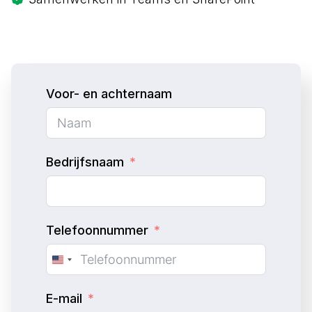
Voor- en achternaam
Bedrijfsnaam
Telefoonnummer
U
n
E-mail
i