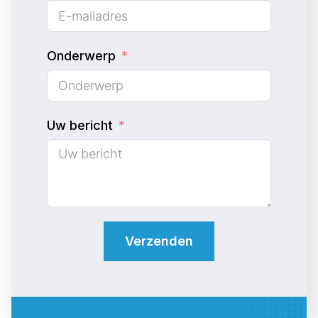
t
e
d
Onderwerp
S
t
a
Uw bericht
t
e
s
+
1
Verzenden