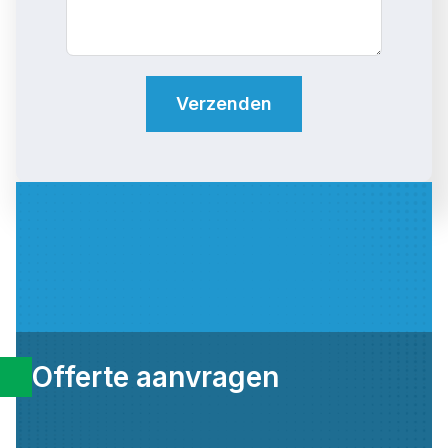
s
+
1
Verzenden
Offerte aanvragen