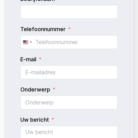
Telefoonnummer
U
n
E-mail
i
t
e
d
Onderwerp
S
t
a
Uw bericht
t
e