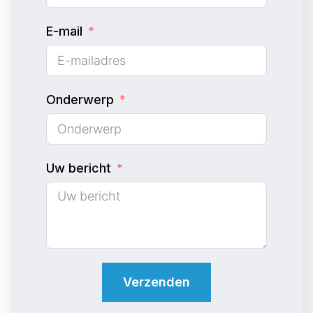
n
E-mail
i
t
e
d
Onderwerp
S
t
a
Uw bericht
t
e
s
+
1
Verzenden