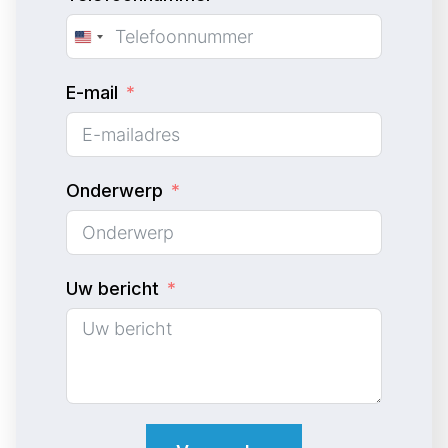
U
n
E-mail
i
t
e
d
Onderwerp
S
t
a
Uw bericht
t
e
s
+
1