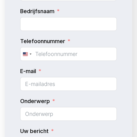
Bedrijfsnaam
Telefoonnummer
U
n
E-mail
i
t
e
d
Onderwerp
S
t
a
Uw bericht
t